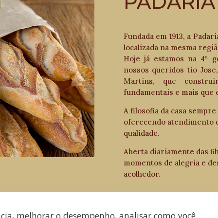
PADARIA
Fundada em 1913, a Padari
localizada na mesma regiã
Hoje já estamos na 4ª 
nossos queridos tio Jose
Martins, que construí
fundamentais e mais que e
A filosofia da casa sempre 
oferecendo atendimento d
qualidade.
Aberta diariamente das 6h
momentos de alegria e de
acolhedor.
ncia, melhorar o desempenho, analisar como você